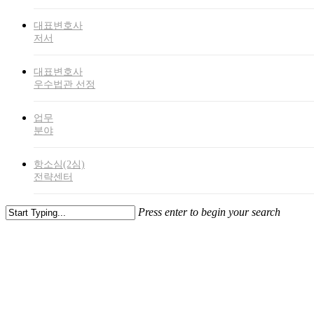
대표변호사
저서
대표변호사
우수법관 선정
업무
분야
항소심(2심)
전략센터
Press enter to begin your search
Close
Search