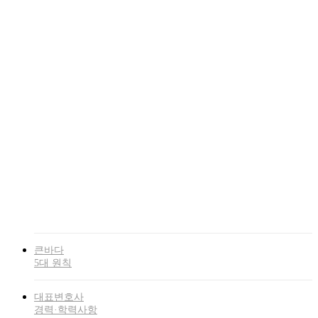
Skip
to
main
Menu
큰바다
content
5대 원칙
대표변호사
경력·학력사항
대표변호사
저서
대표변호사
우수법관 선정
업무
분야
항소심(2심)
전략센터
큰바다
5대 원칙
대표변호사
경력·학력사항